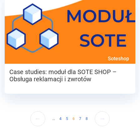
Soteshop
Case studies: moduł dla SOTE SHOP –
Obsługa reklamacji i zwrotów
...
4
5
6
7
8