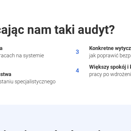
cając nam taki audyt?
ia
Konkretne wytyc
3
racach na systemie
jak poprawić bezp
Większy spokój i
4
ństwa
pracy po wdrożeni
taniu specjalistycznego