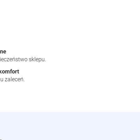
zne
ieczeństwo sklepu.
 komfort
u zaleceń.