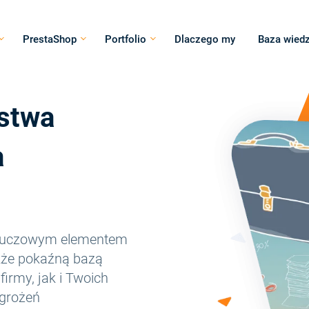
PrestaShop
Portfolio
Dlaczego my
Baza wied
stwa
a
o kluczowym elementem
akże pokaźną bazą
irmy, jak i Twoich
agrożeń