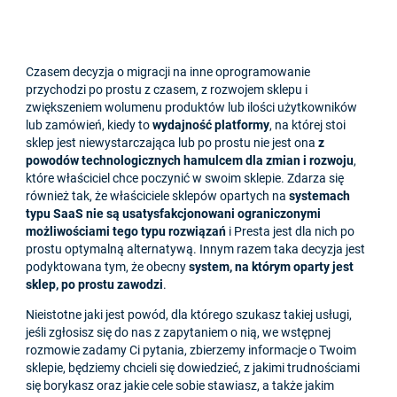
Czasem decyzja o migracji na inne oprogramowanie
przychodzi po prostu z czasem, z rozwojem sklepu i
zwiększeniem wolumenu produktów lub ilości użytkowników
lub zamówień, kiedy to
wydajność platformy
, na której stoi
sklep jest niewystarczająca lub po prostu nie jest ona
z
powodów technologicznych hamulcem dla zmian i rozwoju
,
które właściciel chce poczynić w swoim sklepie. Zdarza się
również tak, że właściciele sklepów opartych na
systemach
typu SaaS nie są usatysfakcjonowani ograniczonymi
możliwościami tego typu rozwiązań
i Presta jest dla nich po
prostu optymalną alternatywą. Innym razem taka decyzja jest
podyktowana tym, że obecny
system, na którym oparty jest
sklep, po prostu zawodzi
.
Nieistotne jaki jest powód, dla którego szukasz takiej usługi,
jeśli zgłosisz się do nas z zapytaniem o nią, we wstępnej
rozmowie zadamy Ci pytania, zbierzemy informacje o Twoim
sklepie, będziemy chcieli się dowiedzieć, z jakimi trudnościami
się borykasz oraz jakie cele sobie stawiasz, a także jakim