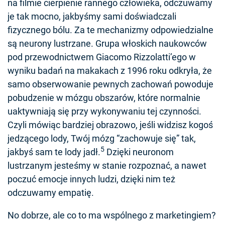
na filmie cierpienie rannego człowieka, odczuwamy
je tak mocno, jakbyśmy sami doświadczali
fizycznego bólu. Za te mechanizmy odpowiedzialne
są neurony lustrzane. Grupa włoskich naukowców
pod przewodnictwem Giacomo Rizzolatti’ego w
wyniku badań na makakach z 1996 roku odkryła, że
samo obserwowanie pewnych zachowań powoduje
pobudzenie w mózgu obszarów, które normalnie
uaktywniają się przy wykonywaniu tej czynności.
Czyli mówiąc bardziej obrazowo, jeśli widzisz kogoś
jedzącego lody, Twój mózg “zachowuje się” tak,
5
jakbyś sam te lody jadł.
Dzięki neuronom
lustrzanym jesteśmy w stanie rozpoznać, a nawet
poczuć emocje innych ludzi, dzięki nim też
odczuwamy empatię.
No dobrze, ale co to ma wspólnego z marketingiem?