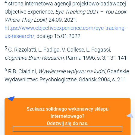
4
strona internetowa agencji projektowo-badawczej
Objective Experience,
Eye Tracking 2021 – You Look
Where They Look!,
24.09. 2021:
https://www.objectiveexperience.com/eye-tracking-
ux-research/
, dostęp 15.01.2022
5
G. Rizzolatti, L. Fadiga, V. Gallese, L. Fogassi,
Cognitive Brain Research,
Parma 1996, s. 3, 131-141
6
R.B. Cialdini,
Wywieranie wpływu na ludzi
, Gdańskie
Wydawnictwo Psychologiczne, Gdańsk 2004, s. 211
Szukasz solidnego wykonawcy sklepu
internetowego?
Odezwij się do nas.