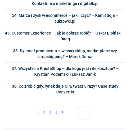
Konkretnie o marketingu i digitalk.pl
54. Marża i zysk w ecommerce – jak liczyć? – Kamil Soja –
cukrowki.pl
45. Customer Experience – jak je dobrze robić? – Oskar Lipiński –
Daag
38. Dylemat producenta – własny sklep, marketplace czy
dropshipping? – Marek Dorsz
37. Wszystko o PrestaShop – dla kogo jest i ile kosztuje? –
Krystian Podemski i Łukasz Janik
36. Co zrobić gdy, rynek daje Ci w twarz 3 razy? Case study
Convertis
1
2
3
4
5
...