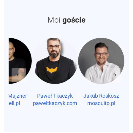
Moi
goście
cin Majzner
Paweł Tkaczyk
Jakub Roskosz
A
upsell.pl
paweltkaczyk.com
mosquito.pl