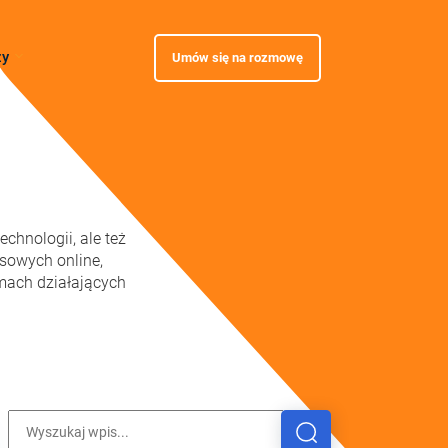
zy
Umów się na rozmowę
chnologii, ale też
esowych online,
mach działających