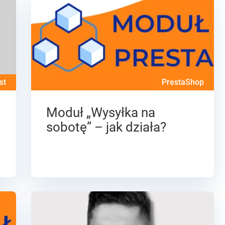
st
PrestaShop
Moduł „Wysyłka na
–
sobotę” – jak działa?