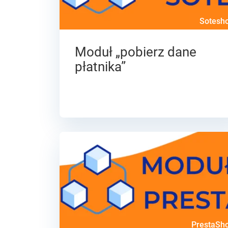
Sotesh
Moduł „pobierz dane
płatnika”
PrestaSh