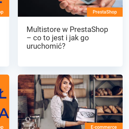
op
PrestaShop
Multistore w PrestaShop
– co to jest i jak go
uruchomić?
op
E-commerce