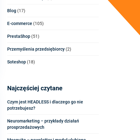
Blog
(17)
E-commerce
(105)
PrestaShop
(51)
Przemyślenia przedsiębiorcy
(2)
Soteshop
(18)
Najczęściej czytane
Czym jest HEADLESS i dlaczego go nie
potrzebujesz?
Neuromarketing – przykłady działań
prosprzedażowych
Mosquito – newsletter i moduł ulubione