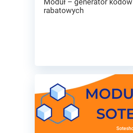
Moduł – generator kodów
rabatowych
Sotesh