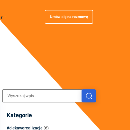
zy
Umów się na rozmowę
Kategorie
#ciekawerealizacje
(6)