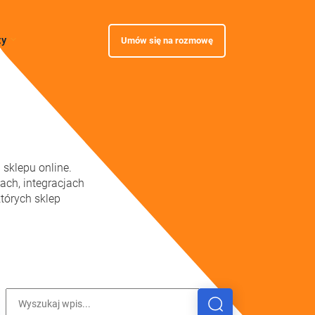
zy
Umów się na rozmowę
 sklepu online.
ach, integracjach
tórych sklep