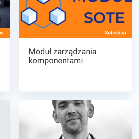
ce
Soteshop
Moduł zarządzania
komponentami