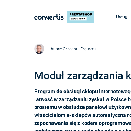
Usługi
Autor:
Grzegorz Frątczak
Moduł zarządzania
Program do obsługi sklepu internetowego
łatwość w zarządzaniu zyskał w Polsce b
prostemu w obsłudze panelowi użytkow
właścicielom e-sklepów automatyczną r
zapoznawania się z kodem oprogramowani
podstawowe rozwiązania okazują się nie