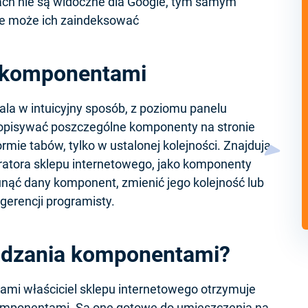
bach nie są widoczne dla Google, tym samym
e może ich zaindeksować
e komponentami
a w intuicyjny sposób, z poziomu panelu
 opisywać poszczególne komponenty na stronie
rmie tabów, tylko w ustalonej kolejności. Znajdują
ratora sklepu internetowego, jako komponenty
ąć dany komponent, zmienić jego kolejność lub
gerencji programisty.
ządzania komponentami?
i właściciel sklepu internetowego otrzymuje
komponentami. Są one gotowe do umieszczenia na