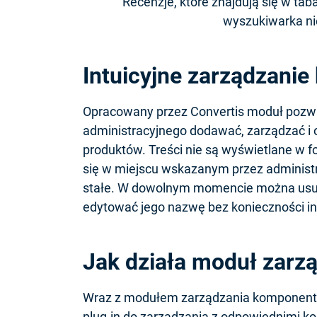
Recenzje, które znajdują się w ta
wyszukiwarka ni
Intuicyjne zarządzani
Opracowany przez Convertis moduł pozwal
administracyjnego dodawać, zarządzać i
produktów. Treści nie są wyświetlane w fo
się w miejscu wskazanym przez administ
stałe. W dowolnym momencie można usun
edytować jego nazwę bez konieczności in
Jak działa moduł zar
Wraz z modułem zarządzania komponentam
plug-in do zarządzania z odpowiednimi 