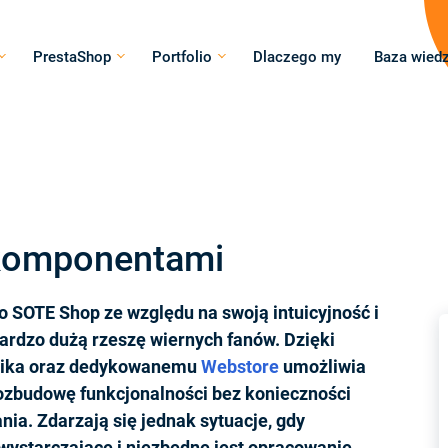
PrestaShop
Portfolio
Dlaczego my
Baza wied
 komponentami
 SOTE Shop ze względu na swoją intuicyjność i
ardzo dużą rzeszę wiernych fanów. Dzięki
nika oraz dedykowanemu
Webstore
umożliwia
ozbudowę funkcjonalności bez konieczności
a. Zdarzają się jednak sytuacje, gdy
wystarczające i niezbędne jest opracowanie