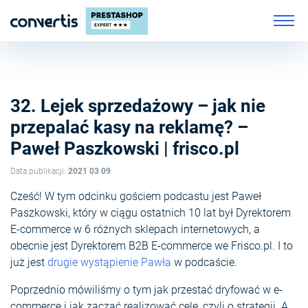
32. Lejek sprzedażowy – jak nie
przepalać kasy na reklamę? –
Paweł Paszkowski | frisco.pl
Data publikacji:
2021 03 09
Cześć! W tym odcinku gościem podcastu jest Paweł
Paszkowski, który w ciągu ostatnich 10 lat był Dyrektorem
E-commerce w 6 różnych sklepach internetowych, a
obecnie jest Dyrektorem B2B E-commerce we Frisco.pl. I to
już jest
drugie wystąpienie Pawła
w podcaście.
Poprzednio mówiliśmy o tym jak przestać dryfować w e-
commerce i jak zacząć realizować cele, czyli o strategii. A