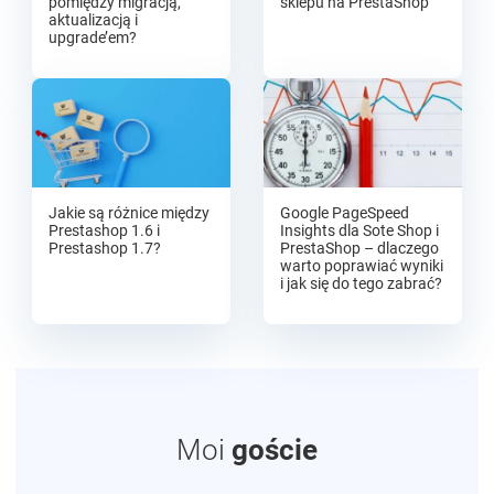
pomiędzy migracją,
sklepu na PrestaShop
aktualizacją i
upgrade’em?
Jakie są różnice między
Google PageSpeed
Prestashop 1.6 i
Insights dla Sote Shop i
Prestashop 1.7?
PrestaShop – dlaczego
warto poprawiać wyniki
i jak się do tego zabrać?
Moi
goście