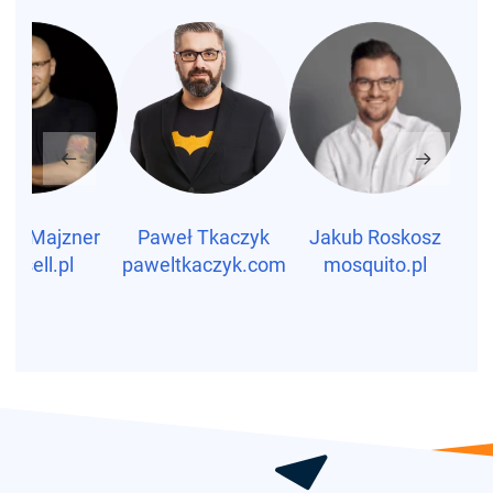
cin Majzner
Paweł Tkaczyk
Jakub Roskosz
A
upsell.pl
paweltkaczyk.com
mosquito.pl