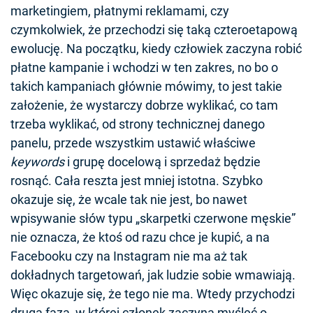
marketingiem, płatnymi reklamami, czy
czymkolwiek, że przechodzi się taką czteroetapową
ewolucję. Na początku, kiedy człowiek zaczyna robić
płatne kampanie i wchodzi w ten zakres, no bo o
takich kampaniach głównie mówimy, to jest takie
założenie, że wystarczy dobrze wyklikać, co tam
trzeba wyklikać, od strony technicznej danego
panelu, przede wszystkim ustawić właściwe
keywords
i grupę docelową i sprzedaż będzie
rosnąć. Cała reszta jest mniej istotna. Szybko
okazuje się, że wcale tak nie jest, bo nawet
wpisywanie słów typu „skarpetki czerwone męskie”
nie oznacza, że ktoś od razu chce je kupić, a na
Facebooku czy na Instagram nie ma aż tak
dokładnych targetowań, jak ludzie sobie wmawiają.
Więc okazuje się, że tego nie ma. Wtedy przychodzi
druga faza, w której członek zaczyna myśleć o