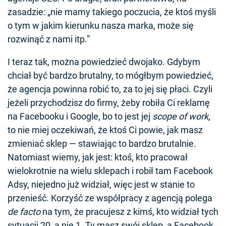
zasadzie: „nie mamy takiego poczucia, że ktoś myśli
o tym w jakim kierunku nasza marka, może się
rozwinąć z nami itp.”
I teraz tak, można powiedzieć dwojako. Gdybym
chciał być bardzo brutalny, to mógłbym powiedzieć,
że agencja powinna robić to, za to jej się płaci. Czyli
jeżeli przychodzisz do firmy, żeby robiła Ci reklamę
na Facebooku i Google, bo to jest jej
scope of work
,
to nie miej oczekiwań, że ktoś Ci powie, jak masz
zmieniać sklep — stawiając to bardzo brutalnie.
Natomiast wiemy, jak jest: ktoś, kto pracował
wielokrotnie na wielu sklepach i robił tam Facebook
Adsy, niejedno już widział, więc jest w stanie to
przenieść. Korzyść ze współpracy z agencją polega
de facto
na tym, że pracujesz z kimś, kto widział tych
sytuacji 20, a nie 1. Ty masz swój sklep, a Facebook