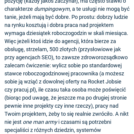
pozycję (każdy jakoś zaczynał), ma często stawki o
charakterze
dumpingowym
, a te usługi nie mogą być
tanie, jeżeli mają być dobre. Po prostu: dobrzy ludzie
na rynku kosztują i dobra praca nad projektem
wymaga dziesiątek roboczogodzin w skali miesiąca.
Więc jeżeli ktoś idzie do agencji, która bierze za
obsługę, strzelam, 500 złotych (przysłowiowe jak
przy agencjach SEO), to zawsze zdroworozsądkowo
zalecam ćwiczenie: wylicz sobie po standardowej
stawce roboczogodzinowej pracownika (a możesz
sobie ją wziąć z dowolnej oferty na Rocket Jobsie
czy pracuj.pl), ile czasu taka osoba może poświęcić
(biorąc pod uwagę, że jeszcze ma po drugiej stronie
pewnie inne projekty czy inne rzeczy), pracy nad
Twoim projektem, żeby to się realnie zwróciło. A nikt
nie jest
one man army
i czasami są potrzebni
specjaliści z różnych dziedzin, systemów