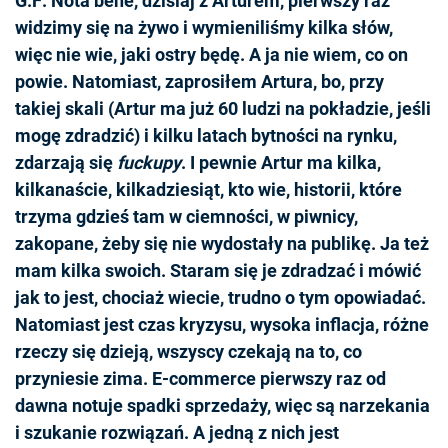
G.F: Nota bene, dzisiaj z Arturem, pierwszy raz
widzimy się na żywo i wymieniliśmy kilka słów,
więc nie wie, jaki ostry będę. A ja nie wiem, co on
powie. Natomiast, zaprosiłem Artura, bo, przy
takiej skali (Artur ma już 60 ludzi na pokładzie, jeśli
mogę zdradzić) i kilku latach bytności na rynku,
zdarzają się
fuckupy
. I pewnie Artur ma kilka,
kilkanaście, kilkadziesiąt, kto wie, historii, które
trzyma gdzieś tam w ciemności, w piwnicy,
zakopane, żeby się nie wydostały na publikę. Ja też
mam kilka swoich. Staram się je zdradzać i mówić
jak to jest, chociaż wiecie, trudno o tym opowiadać.
Natomiast jest czas kryzysu, wysoka inflacja, różne
rzeczy się dzieją, wszyscy czekają na to, co
przyniesie zima. E-commerce pierwszy raz od
dawna notuje spadki sprzedaży, więc są narzekania
i szukanie rozwiązań. A jedną z nich jest