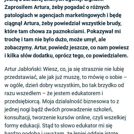
Zaprosiłem Artura, żeby pogadać o różnych
patologiach w agencjach marketingowych i będę
ciągnął Artura, żeby powiedział wszystkie brudy,
które tam chowa za paznokciami. Pokazywał mi
trochę i tam nie było dużo, może umył, ale
zobaczymy. Artur, powiedz jeszcze, co nam powiesz
i kilka słów dodatku, oprócz tego, co powiedziałem.
Artur Jabłoński: Wiesz, co, ja się strasznie nie lubię
przedstawiać, ale jak już muszę, to mówię o sobie –
w ogóle, dzień dobry wszystkim, bo tak brzydko od
razu wszedłem – że jestem edukatorem i
przedsiębiorcą. Moja działalność biznesowa to z
jednej nogi bądź dwóch prowadzenie szkoleń,
konsultacji, tworzenie kursów online, czyli wszelkiej
formy edukacji. Stąd to słowo edukator mi się
bardzo podoba i uważam, że lepiej oddaje istotę