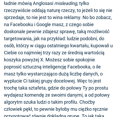
ładnie mówią Anglosasi
misleading
, tylko
rzeczywiście oddają naturę rzeczy, to jeżeli to się nie
sprzedaje, to nie jest to wina reklamy. No bo zobacz,
na Facebooku i Google masz, z czego sobie
doskonale pewnie zdajesz sprawę, taką możliwość
targetowania, jak na przykład: ludzie podobni, do
osób, którzy w ciągu ostatniego kwartału, kupowali u
Ciebie co najmniej trzy razy ze średnią wartością
koszyka powyżej X. Możesz sobie spokojnie
poprosić sztuczną inteligencję Facebooka, o ile
masz tylko wystarczająco dużą liczbę danych, o
wyplucie Ci takiej grupy docelowej. Więc to jest
trochę taka sztafeta, gdzie do połowy Ty po prostu
wydajesz komendę ze swoimi danymi, a od połowy
algorytm szuka ludzi o takim profilu. Choćby
człowiek pękł, to pewnie byłoby mu ciężko ręcznie
przygotować równie dokładną grupę. To jak taka