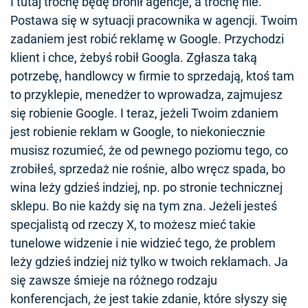
I tutaj trochę będę bronił agencje, a trochę nie.
Postawa się w sytuacji pracownika w agencji. Twoim
zadaniem jest robić reklamę w Google. Przychodzi
klient i chce, żebyś robił Googla. Zgłasza taką
potrzebę, handlowcy w firmie to sprzedają, ktoś tam
to przyklepie, menedżer to wprowadza, zajmujesz
się robienie Google. I teraz, jeżeli Twoim zdaniem
jest robienie reklam w Google, to niekoniecznie
musisz rozumieć, że od pewnego poziomu tego, co
zrobiłeś, sprzedaż nie rośnie, albo wręcz spada, bo
wina leży gdzieś indziej, np. po stronie technicznej
sklepu. Bo nie każdy się na tym zna. Jeżeli jesteś
specjalistą od rzeczy X, to możesz mieć takie
tunelowe widzenie i nie widzieć tego, że problem
leży gdzieś indziej niż tylko w twoich reklamach. Ja
się zawsze śmieje na różnego rodzaju
konferencjach, że jest takie zdanie, które słyszy się