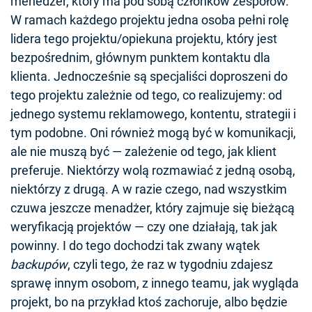
menedżer, który ma pod sobą członków zespołów.
W ramach każdego projektu jedna osoba pełni rolę
lidera tego projektu/opiekuna projektu, który jest
bezpośrednim, głównym punktem kontaktu dla
klienta. Jednocześnie są specjaliści doproszeni do
tego projektu zależnie od tego, co realizujemy: od
jednego systemu reklamowego, kontentu, strategii i
tym podobne. Oni również mogą być w komunikacji,
ale nie muszą być — zależenie od tego, jak klient
preferuje. Niektórzy wolą rozmawiać z jedną osobą,
niektórzy z drugą. A w razie czego, nad wszystkim
czuwa jeszcze menadżer, który zajmuje się bieżącą
weryfikacją projektów — czy one działają, tak jak
powinny. I do tego dochodzi tak zwany wątek
backupów
, czyli tego, że raz w tygodniu zdajesz
sprawę innym osobom, z innego teamu, jak wygląda
projekt, bo na przykład ktoś zachoruje, albo będzie