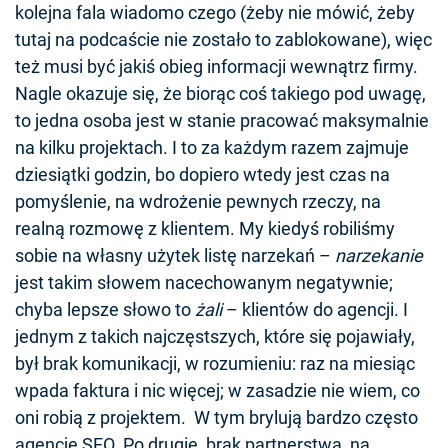
kolejna fala wiadomo czego (żeby nie mówić, żeby
tutaj na podcaście nie zostało to zablokowane), więc
też musi być jakiś obieg informacji wewnątrz firmy.
Nagle okazuje się, że biorąc coś takiego pod uwagę,
to jedna osoba jest w stanie pracować maksymalnie
na kilku projektach. I to za każdym razem zajmuje
dziesiątki godzin, bo dopiero wtedy jest czas na
pomyślenie, na wdrożenie pewnych rzeczy, na
realną rozmowę z klientem. My kiedyś robiliśmy
sobie na własny użytek listę narzekań –
narzekanie
jest takim słowem nacechowanym negatywnie;
chyba lepsze słowo to
żali
– klientów do agencji. I
jednym z takich najczęstszych, które się pojawiały,
był brak komunikacji, w rozumieniu: raz na miesiąc
wpada faktura i nic więcej; w zasadzie nie wiem, co
oni robią z projektem. W tym brylują bardzo często
agencje SEO. Po drugie, brak partnerstwa, na