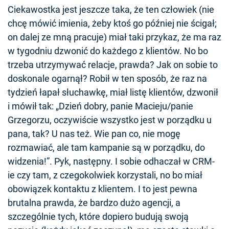
Ciekawostka jest jeszcze taka, że ten człowiek (nie
chcę mówić imienia, żeby ktoś go później nie ścigał;
on dalej ze mną pracuje) miał taki przykaz, że ma raz
w tygodniu dzwonić do każdego z klientów. No bo
trzeba utrzymywać relacje, prawda? Jak on sobie to
doskonale ogarnął? Robił w ten sposób, że raz na
tydzień łapał słuchawkę, miał listę klientów, dzwonił
i mówił tak: „Dzień dobry, panie Macieju/panie
Grzegorzu, oczywiście wszystko jest w porządku u
pana, tak? U nas też. Wie pan co, nie mogę
rozmawiać, ale tam kampanie są w porządku, do
widzenia!”. Pyk, następny. I sobie odhaczał w CRM-
ie czy tam, z czegokolwiek korzystali, no bo miał
obowiązek kontaktu z klientem. I to jest pewna
brutalna prawda, że bardzo dużo agencji, a
szczególnie tych, które dopiero budują swoją