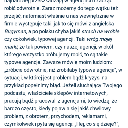
najbardziej przeszkadzają w agencjach i zacząć
robić odwrotnie. Zaraz możemy do tego wątku też
przejść, natomiast właśnie u nas wewnętrznie w
firmie występuje taki, jak to się mówi z angielska
Bugyman
, a po polsku chyba jakiś
strach na wróble
czy cokolwiek, typowej agencji. Taki
wróg mojej
marki
, że tak powiem, czy naszej agencji, w okół
którego wszystko próbujemy robić, to są takie
typowe agencje. Zawsze mówię moim ludziom:
„zróbcie odwrotnie, niż zrobiłaby typowa agencja”, w
sytuacji, w której jest problem bądź kryzys, na
przykład popełnimy błąd. Jeżeli słuchający Twojego
podcastu, właściciele sklepów internetowych,
pracują bądź pracowali z agencjami, to wiedzą, że
bardzo często, kiedy pojawia się jakiś chwilowy
problem, z obrotem, przychodem, reklamami,
czymkolwiek i pyta się agencji: „Hej, co się dzieje?”,