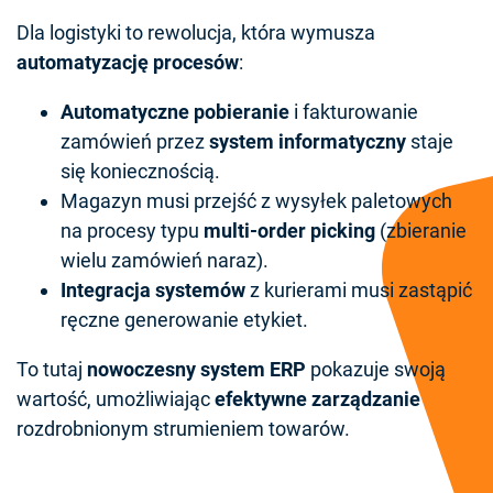
Dla logistyki to rewolucja, która wymusza
automatyzację procesów
:
Automatyczne pobieranie
i fakturowanie
zamówień przez
system informatyczny
staje
się koniecznością.
Magazyn musi przejść z wysyłek paletowych
na procesy typu
multi-order picking
(zbieranie
wielu zamówień naraz).
Integracja systemów
z kurierami musi zastąpić
ręczne generowanie etykiet.
To tutaj
nowoczesny system ERP
pokazuje swoją
wartość, umożliwiając
efektywne zarządzanie
rozdrobnionym strumieniem towarów.