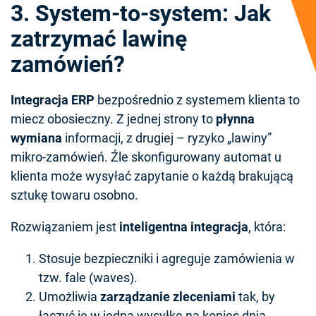
3. System-to-system: Jak
zatrzymać lawinę
zamówień?
Integracja ERP
bezpośrednio z systemem klienta to
miecz obosieczny. Z jednej strony to
płynna
wymiana
informacji, z drugiej – ryzyko „lawiny”
mikro-zamówień. Źle skonfigurowany automat u
klienta może wysyłać zapytanie o każdą brakującą
sztukę towaru osobno.
Rozwiązaniem jest
inteligentna integracja
, która:
Stosuje bezpieczniki i agreguje zamówienia w
tzw. fale (waves).
Umożliwia
zarządzanie zleceniami
tak, by
łączyć je w jedną wysyłkę na koniec dnia.