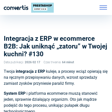
Integracja z ERP w ecommerce
B2B: Jak uniknąć „zatoru” w Twojej
kuchni? #130
Data publikacji:
2026 02 17
Czas trwania:
64 minut
Twoja
integracja z ERP
kuleje, a procesy wciąż opierają się
na ręcznym przepisywaniu danych, wzrost sprzedaży
zamiast zysków przyniesie paraliż firmy.
System ERP
i platforma ecommerce muszą stanowić
jeden, sprawnie działający organizm. Oto jak mądrze
podejść do tego procesu, unikając pułapek długu
technologicznego.