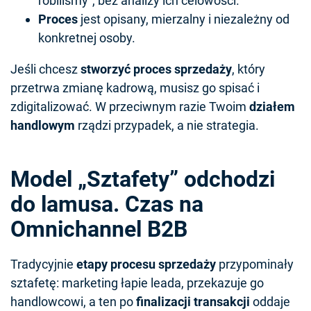
robiliśmy”, bez analizy ich celowości.
Proces
jest opisany, mierzalny i niezależny od
konkretnej osoby.
Jeśli chcesz
stworzyć proces sprzedaży
, który
przetrwa zmianę kadrową, musisz go spisać i
zdigitalizować. W przeciwnym razie Twoim
działem
handlowym
rządzi przypadek, a nie strategia.
Model „Sztafety” odchodzi
do lamusa. Czas na
Omnichannel B2B
Tradycyjnie
etapy procesu sprzedaży
przypominały
sztafetę: marketing łapie leada, przekazuje go
handlowcowi, a ten po
finalizacji transakcji
oddaje