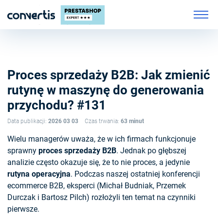
Proces sprzedaży B2B: Jak zmienić
rutynę w maszynę do generowania
przychodu? #131
Data publikacji:
2026 03 03
Czas trwania:
63 minut
Wielu managerów uważa, że w ich firmach funkcjonuje
sprawny
proces sprzedaży B2B
. Jednak po głębszej
analizie często okazuje się, że to nie proces, a jedynie
rutyna operacyjna
. Podczas naszej ostatniej konferencji
ecommerce B2B, eksperci (Michał Budniak, Przemek
Durczak i Bartosz Pilch) rozłożyli ten temat na czynniki
pierwsze.