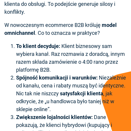
klienta do obsługi. To podejście generuje silosy i
konflikty.
W nowoczesnym ecommerce B2B króluję
model
omnichannel
. Co to oznacza w praktyce?
To klient decyduje:
Klient biznesowy sam
wybiera kanał. Raz rozmawia z doradcą, innym
razem składa zamówienie o 4:00 rano przez
platformę B2B.
Spójność komunikacji i warunków:
Niezależnie
od kanału, cena i rabaty muszą być identyczne.
Nic tak nie niszczy
satysfakcji klienta
, jak
odkrycie, że „u handlowca było taniej niż w
sklepie online”.
Zwiększenie lojalności klientów:
Dane
pokazują, że klienci hybrydowi (kupujący i