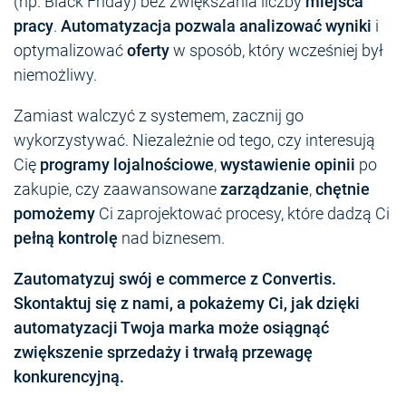
(np. Black Friday) bez zwiększania liczby
miejsca
pracy
.
Automatyzacja pozwala
analizować wyniki
i
optymalizować
oferty
w sposób, który wcześniej był
niemożliwy.
Zamiast walczyć z systemem, zacznij go
wykorzystywać. Niezależnie od tego, czy interesują
Cię
programy lojalnościowe
,
wystawienie opinii
po
zakupie, czy zaawansowane
zarządzanie
,
chętnie
pomożemy
Ci zaprojektować procesy, które dadzą Ci
pełną kontrolę
nad biznesem.
Zautomatyzuj swój e commerce z Convertis.
Skontaktuj się z nami, a pokażemy Ci, jak dzięki
automatyzacji Twoja marka może osiągnąć
zwiększenie sprzedaży i trwałą przewagę
konkurencyjną.