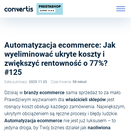
Automatyzacja ecommerce: Jak
wyeliminować ukryte koszty i
zwiększyć rentowność o 77%?
#125
Data publikacji:
2025 11 25
Czas trwania:
58 minut
Dzisiaj w
branży ecommerce
sama sprzedaż to za mało.
Prawdziwym wyzwaniem dla
właścicieli sklepów
jest
rosnący koszt obsługi każdego zamówienia. Największym,
ukrytym obciążeniem są ręczne procesy i błędy ludzkie.
Automatyzacja ecommerce
nie jest już luksusem – to
jedyna droga, by Twój biznes działał jak
naoliwiona