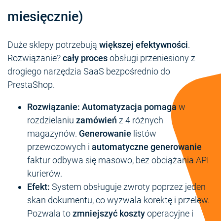
miesięcznie)
Duże sklepy potrzebują
większej efektywności
.
Rozwiązanie?
cały proces
obsługi przeniesiony z
drogiego narzędzia SaaS bezpośrednio do
PrestaShop.
Rozwiązanie:
Automatyzacja pomaga
w
rozdzielaniu
zamówień
z 4 różnych
magazynów.
Generowanie
listów
przewozowych i
automatyczne generowanie
faktur odbywa się masowo, bez obciążania API
kurierów.
Efekt:
System obsługuje zwroty poprzez jeden
skan dokumentu, co wyzwala korektę i przelew.
Pozwala to
zmniejszyć koszty
operacyjne i