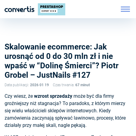
Skalowanie ecommerce: Jak
urosnąć od 0 do 30 mln zł i nie
wpaść w “Dolinę Śmierci”? Piotr
Grobel – JustNails #127
Data publikacji:
2026 01 19
Czas trwania:
67 minut
Czy wiesz, że
wzrost sprzedaży
może być dla firmy
groźniejszy niż stagnacja? To paradoks, z którym mierzy
się wielu właścicieli sklepów internetowych. Kiedy
zamówienia zaczynają spływać lawinowo, procesy, które
działały przy małej skali, nagle pękają.