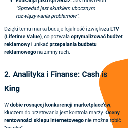
Edukacja jako sprzedaż:
Jak mówi Piotr:
“Sprzedaż jest skutkiem ubocznym
rozwiązywania problemów”
.
Dzięki temu marka buduje lojalność i zwiększa
LTV
(Lifetime Value)
, co pozwala
optymalizować budżet
reklamowy
i unikać
przepalania budżetu
reklamowego
na zimny ruch.
2. Analityka i Finanse: Cash is
King
W
dobie rosnącej konkurencji marketplace’ów
,
kluczem do przetrwania jest kontrola marży.
Oceny
rentowności sklepu internetowego
nie można robić
“na oko”.