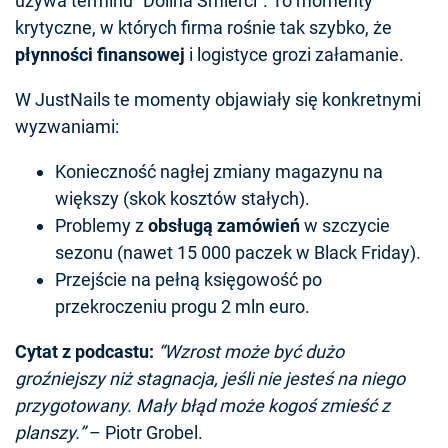
używa terminu “Dolina Śmierci”. To momenty
krytyczne, w których firma rośnie tak szybko, że
płynności finansowej
i logistyce grozi załamanie.
W JustNails te momenty objawiały się konkretnymi
wyzwaniami:
Konieczność nagłej zmiany magazynu na
większy (skok kosztów stałych).
Problemy z
obsługą zamówień
w szczycie
sezonu (nawet 15 000 paczek w Black Friday).
Przejście na pełną księgowość po
przekroczeniu progu 2 mln euro.
Cytat z podcastu:
“Wzrost może być dużo
groźniejszy niż stagnacja, jeśli nie jesteś na niego
przygotowany. Mały błąd może kogoś zmieść z
planszy.”
– Piotr Grobel.