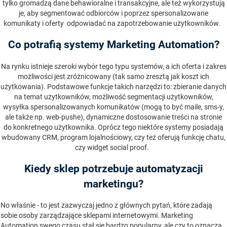
tylko gromadzą dane behawioralne i transakcyjne, ale też wykorzystują
je, aby segmentować odbiorców i poprzez spersonalizowane
komunikaty i oferty odpowiadać na zapotrzebowanie użytkowników.
Co potrafią systemy Marketing Automation?
Na rynku istnieje szeroki wybór tego typu systemów, a ich oferta i zakres
możliwości jest zróżnicowany (tak samo zresztą jak koszt ich
użytkowania). Podstawowe funkcje takich narzędzi to: zbieranie danych
na temat użytkowników, możliwość segmentacji użytkowników,
wysyłka spersonalizowanych komunikatów (mogą to być maile, sms-y,
ale także np. web-pushe), dynamiczne dostosowanie treści na stronie
do konkretnego użytkownika. Oprócz tego niektóre systemy posiadają
wbudowany CRM, program lojalnościowy, czy też oferują funkcję chatu,
czy widget social proof.
Kiedy sklep potrzebuje automatyzacji
marketingu?
No właśnie - to jest zazwyczaj jedno z głównych pytań, które zadają
sobie osoby zarządzające sklepami internetowymi. Marketing
Automation swego czasu stał się bardzo popularny, ale czy to oznacza,