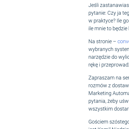
Jeśli zastanawias
pytanie: Czy ja t
w praktyce? Ile g
ile mnie to będzi
Na stronie –
conv
wybranych system
narzędzie do wyl
rękę i przeprowad
Zapraszam na ser
rozmów z dostawc
Marketing Autom
pytania, żeby uśw
wszystkim dostarcz
Gościem szóstego 