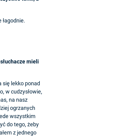
e łagodnie.
 słuchacze mieli
 się lekko ponad
o, w cudzysłowie,
as, na nasz
ziej ogrzanych
rzede wszystkim
żyć do tego, żeby
wałem z jednego