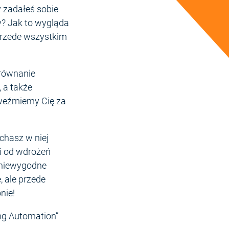
y zadałeś sobie
wy? Jak to wygląda
 przede wszystkim
równanie
 a także
 weźmiemy Cię za
chasz w niej
i od wdrożeń
 niewygodne
, ale przede
nie!
ng Automation”