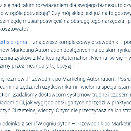
z się nad takim rozwiązaniem dla swojego biznesu, to cz
ego w ogóle potrzebuję? Czy mój sklep jest już na to goto
odzin będę musiał poświęcić na obsługę tego narzędzia i
e kosztowało?
ertis.pl/pma
– znajdziesz kompleksowy przewodnik – po
ów Marketing Automation dostępnych na polskim rynku,
iczenia zysków z Marketing Automation. Nie martw się –
zimy przez meandary tej decyzji!
ię rozmów „Przewodnik po Marketing Automation”. Posłu
ami narzędzi, ich użytkownikami i wieloma specjalistam
ation. Zadaliśmy dostawcom systemów trudne i czasem
iadomić Ci, jak wygląda obsługa tych narzędzi w praktyce
yć Ci rzetelnej wiedzy. O tym nie przeczytasz na ich stro
odcinka z serii “W ogniu pytań – Przewodnik po Marketi