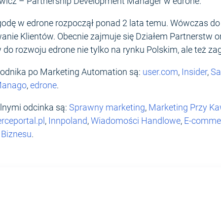
iewicz – Partnership Development Manager w edrone.
godę w edrone rozpoczął ponad 2 lata temu. Wówczas do
anie Klientów. Obecnie zajmuje się Działem Partnerstw 
o rozwoju edrone nie tylko na rynku Polskim, ale też z
odnika po Marketing Automation są:
user.com
,
Insider
,
Sa
Manago
,
edrone
.
lnymi odcinka są:
Sprawny marketing
,
Marketing Przy Ka
ceportal.pl
,
Innpoland
,
Wiadomości Handlowe
,
E-commer
 Biznesu
.