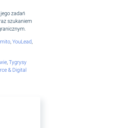
 jego zadań
oraz szukaniem
agranicznym.
mito
,
YouLead
,
wie
,
Tygrysy
ce & Digital