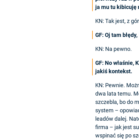
ja mu tu kibicuję
KN: Tak jest, z g
GF: Oj tam błędy,
KN: Na pewno.
GF: No właśnie, K
jakiś kontekst.
KN: Pewnie. Możn
dwa lata temu. Mo
szczebla, bo do m
system – opowiada
leadów dalej. Na
firma – jak jest s
wspinać się po s