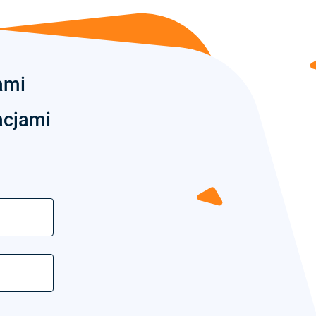
ami
acjami