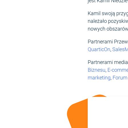
jest Kamil Niedz
Kamil swoją przy
należało pozyskiw
nowych obszarów d
Partnerami Przew
QuarticOn
,
Sales
Partnerami media
Biznesu
,
E-commer
marketing
,
Forum