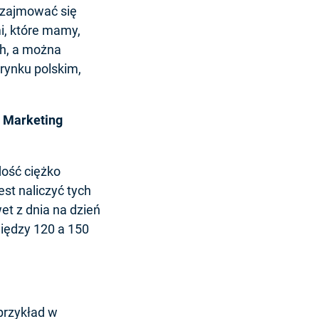
ę zajmować się
i, które mamy,
ch, a można
 rynku polskim,
z Marketing
dość ciężko
est naliczyć tych
et z dnia na dzień
między 120 a 150
 przykład w