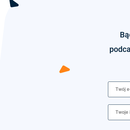
Bą
podca