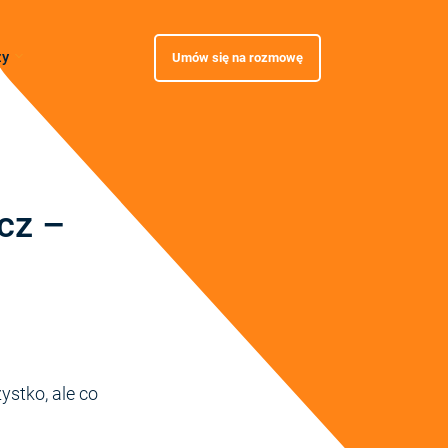
zy
Umów się na rozmowę
cz –
ystko, ale co