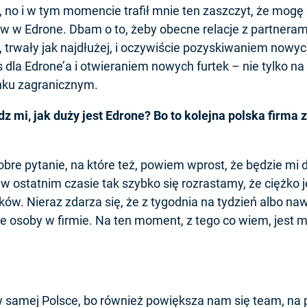
, no i w tym momencie trafił mnie ten zaszczyt, że mog
w w Edrone. Dbam o to, żeby obecne relacje z partneram
e, trwały jak najdłużej, i oczywiście pozyskiwaniem nowy
 dla Edrone’a i otwieraniem nowych furtek – nie tylko na
ynku zagranicznym.
dz mi, jak duży jest Edrone? Bo to kolejna polska firma 
dobre pytanie, na które też, powiem wprost, że będzie mi 
w ostatnim czasie tak szybko się rozrastamy, że ciężko j
w. Nieraz zdarza się, że z tygodnia na tydzień albo naw
e osoby w firmie. Na ten moment, z tego co wiem, jest 
o w samej Polsce, bo również powiększa nam się team, na