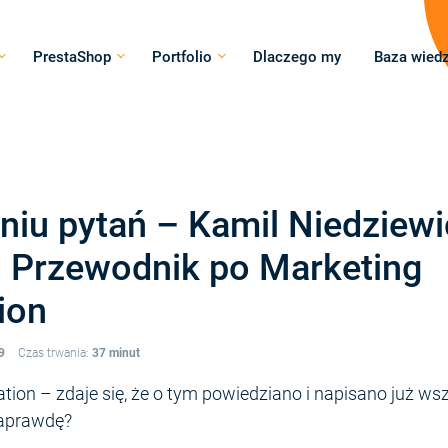
PrestaShop
Portfolio
Dlaczego my
Baza wied
niu pytań – Kamil Niedziewi
 Przewodnik po Marketing
ion
9
Czas trwania:
37 minut
ion – zdaje się, że o tym powiedziano i napisano już wsz
naprawdę?