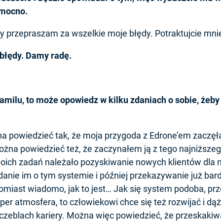
 mocno.
óry przepraszam za wszelkie moje błędy. Potraktujcie mni
 błędy. Damy radę.
amilu, to może opowiedz w kilku zdaniach o sobie, żeby
a powiedzieć tak, że moja przygoda z Edrone’em zaczęła
żna powiedzieć też, że zaczynałem ją z tego najniższeg
oich zadań należało pozyskiwanie nowych klientów dla n
nie im o tym systemie i później przekazywanie już bard
tomiast wiadomo, jak to jest… Jak się system podoba, p
uper atmosfera, to człowiekowi chce się też rozwijać i dą
zczeblach kariery. Można więc powiedzieć, że przeskaki