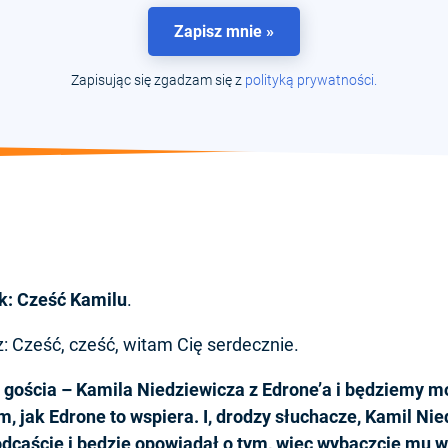
Zapisz mnie »
Zapisując się zgadzam się z
polityką prywatności.
k: Cześć Kamilu
.
: Cześć, cześć, witam Cię serdecznie.
 gościa – Kamila Niedziewicza z Edrone’a i będziemy m
m, jak Edrone to wspiera. I, drodzy słuchacze, Kamil Nie
odcaście i będzie opowiadał o tym, więc wybaczcie mu w