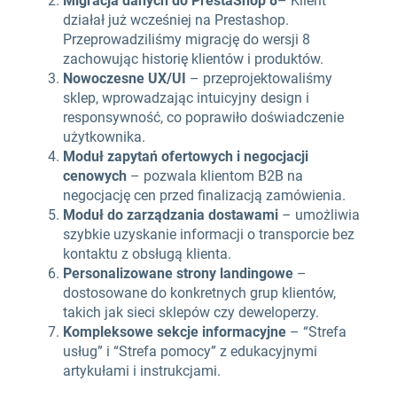
Migracja danych do PrestaShop 8
– Klient
działał już wcześniej na Prestashop.
Przeprowadziliśmy migrację do wersji 8
zachowując historię klientów i produktów.
Nowoczesne UX/UI
– przeprojektowaliśmy
sklep, wprowadzając intuicyjny design i
responsywność, co poprawiło doświadczenie
użytkownika.
Moduł zapytań ofertowych i negocjacji
cenowych
– pozwala klientom B2B na
negocjację cen przed finalizacją zamówienia.
Moduł do zarządzania dostawami
– umożliwia
szybkie uzyskanie informacji o transporcie bez
kontaktu z obsługą klienta.
Personalizowane strony landingowe
–
dostosowane do konkretnych grup klientów,
takich jak sieci sklepów czy deweloperzy.
Kompleksowe sekcje informacyjne
– “Strefa
usług” i “Strefa pomocy” z edukacyjnymi
artykułami i instrukcjami.