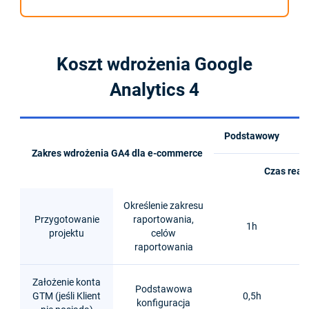
Koszt wdrożenia Google
Analytics 4
Podstawowy
Z
Zakres wdrożenia GA4 dla e-commerce
Czas reali
Określenie zakresu
Przygotowanie
raportowania,
1h
projektu
celów
raportowania
Założenie konta
Podstawowa
GTM (jeśli Klient
0,5h
konfiguracja