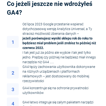
Co jeżeli jeszcze nie wdrożyłeś
GA4?
Od lipca 2023 Google przestanie wspierać
dotychczasową wersję Analytics Universal, a Ty
stracisz możliwość zbierania danych –
jeżeli porównujesz wyniki sklepu rok do roku to
1
będziesz miał problem jeśli zrobisz to później niż
czerwcu 2022.
I tak jest już za późno ale wyjście i tak jest tylko
jedno. Prędzej czy później nie będziesz miał innego
narzędzia niż GA4 ……
GA4 łączy zachowania użytkownika dokonywane
na różnych urządzeniach i platformach
2
reklamowych – jest dostosowany do mobilnej
rzeczywistości
GA4 koncentruje się na ochronie prywatności
3
użytkowników
GA4 łatwo integruje się całym pakietem narzędzi
4