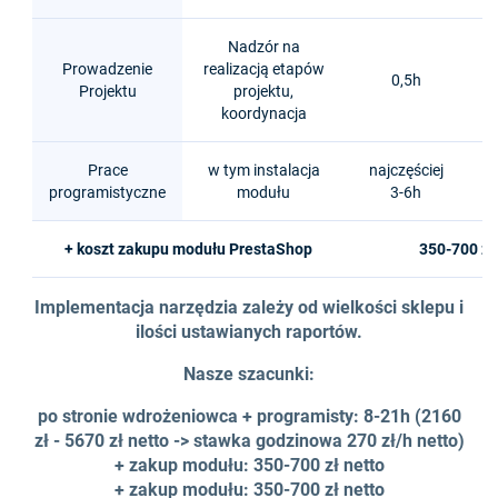
Nadzór na
Prowadzenie
realizacją etapów
0,5h
Projektu
projektu,
koordynacja
Prace
w tym instalacja
najczęściej
na
programistyczne
modułu
3-6h
+ koszt zakupu modułu PrestaShop
350-700 zł
Implementacja narzędzia zależy od wielkości sklepu i
ilości ustawianych raportów.
Nasze szacunki:
po stronie wdrożeniowca + programisty: 8-21h (2160
zł - 5670 zł netto -> stawka godzinowa 270 zł/h netto)
+ zakup modułu: 350-700 zł netto
+ zakup modułu: 350-700 zł netto