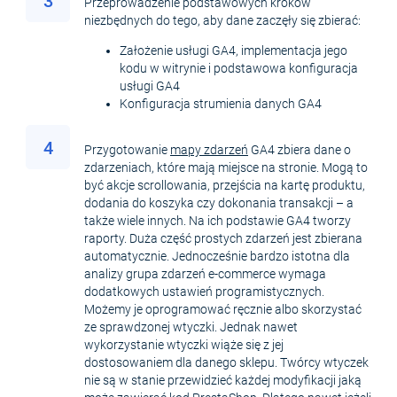
3
Przeprowadzenie podstawowych kroków
niezbędnych do tego, aby dane zaczęły się zbierać:
Założenie usługi GA4, implementacja jego
kodu w witrynie i podstawowa konfiguracja
usługi GA4
Konfiguracja strumienia danych GA4
4
Przygotowanie
mapy zdarzeń
GA4 zbiera dane o
zdarzeniach, które mają miejsce na stronie. Mogą to
być akcje scrollowania, przejścia na kartę produktu,
dodania do koszyka czy dokonania transakcji – a
także wiele innych. Na ich podstawie GA4 tworzy
raporty. Duża część prostych zdarzeń jest zbierana
automatycznie. Jednocześnie bardzo istotna dla
analizy grupa zdarzeń e-commerce wymaga
dodatkowych ustawień programistycznych.
Możemy je oprogramować ręcznie albo skorzystać
ze sprawdzonej wtyczki. Jednak nawet
wykorzystanie wtyczki wiąże się z jej
dostosowaniem dla danego sklepu. Twórcy wtyczek
nie są w stanie przewidzieć każdej modyfikacji jaką