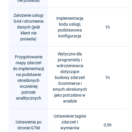
nie posiada)
Założenie usługi
Implementacja
GA4 i strumienia
kodu usługi,
danych (jeśli
1h
podstawowa
klient nie
konfiguracja
posiada)
Wytyczne dla
Przygotowanie
programisty i
mapy zdarzeń
wdrożeniowca
do implementacji
dotyczące
na podstawie
budowy zdarzeń
1h
określonych
Ecommerce i
wcześniej
innych okreśonych
potrzeb
jako potrzebne w
analitycznych
analizie
Ustawienie tagów
Ustawienia po
zdarzeń i
0,5h
stronie GTM
wymiarów