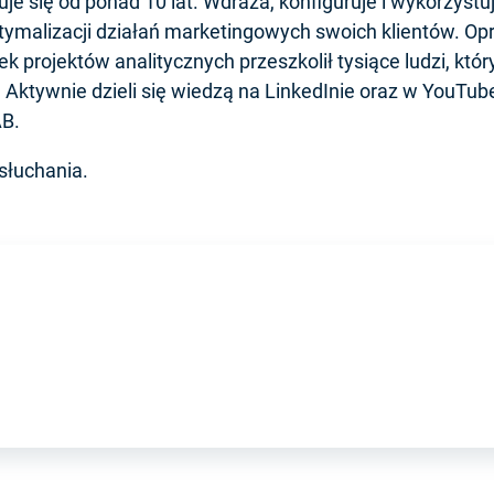
je się od ponad 10 lat. Wdraża, konfiguruje i wykorzystu
tymalizacji działań marketingowych swoich klientów. Op
k projektów analitycznych przeszkolił tysiące ludzi, któr
i. Aktywnie dzieli się wiedzą na LinkedInie oraz w YouTub
AB.
słuchania.