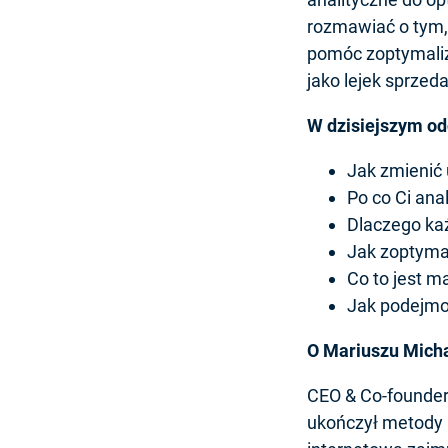
rozmawiać o tym,
pomóc zoptymaliz
jako lejek sprzed
W dzisiejszym od
Jak zmienić 
Po co Ci ana
Dlaczego ka
Jak zoptyma
Co to jest 
Jak podejmo
O Mariuszu Mich
CEO & Co-founder 
ukończył metody 