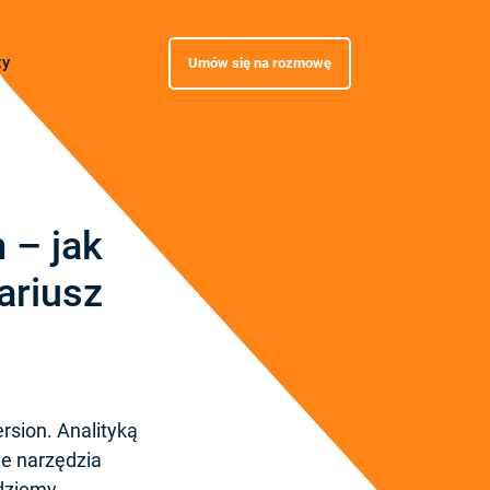
zy
Umów się na rozmowę
 – jak
ariusz
sion. Analityką
je narzędzia
dziemy