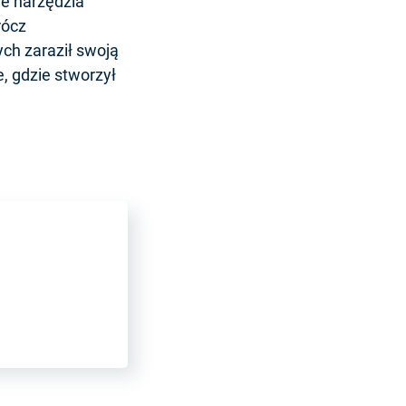
je narzędzia
rócz
ych zaraził swoją
e, gdzie stworzył