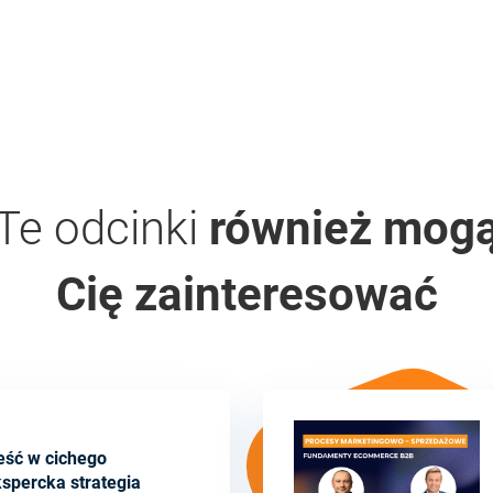
Te odcinki
również mog
Cię zainteresować
eść w cichego
spercka strategia