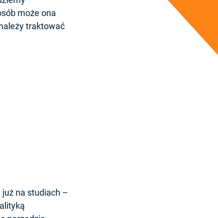
posób może ona
należy traktować
 już na studiach –
lityką