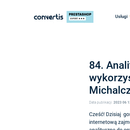
Usługi
84. Anal
wykorzy
Michalc
Data publikacji:
2023 06 1
Cześć! Dzisiaj g
internetową zajmu
analityczne do op