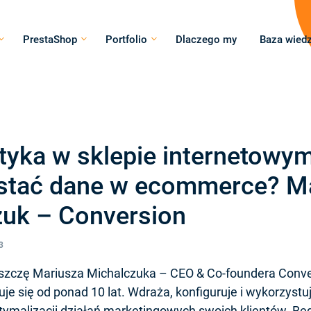
PrestaShop
Portfolio
Dlaczego my
Baza wied
ityka w sklepie internetowym
stać dane w ecommerce? M
zuk – Conversion
3
oszczę Mariusza Michalczuka – CEO & Co-foundera Conver
je się od ponad 10 lat. Wdraża, konfiguruje i wykorzystu
tymalizacji działań marketingowych swoich klientów.
Bę