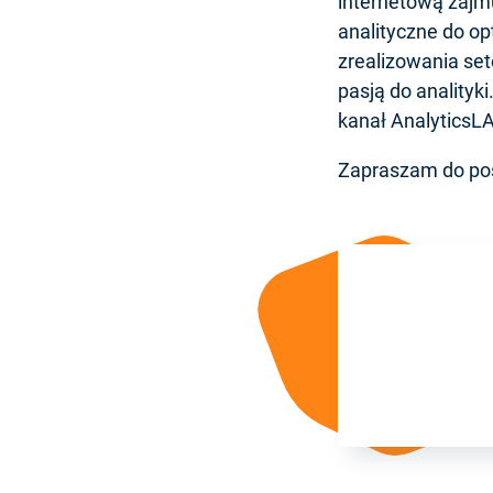
internetową zajmu
analityczne do op
zrealizowania sete
pasją do analityk
kanał AnalyticsL
Zapraszam do po