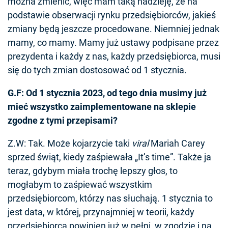
można zmienić, więc mam taką nadzieję, że na
podstawie obserwacji rynku przedsiębiorców, jakieś
zmiany będą jeszcze procedowane. Niemniej jednak
mamy, co mamy. Mamy już ustawy podpisane przez
prezydenta i każdy z nas, każdy przedsiębiorca, musi
się do tych zmian dostosować od 1 stycznia.
G.F: Od 1 stycznia 2023, od tego dnia musimy już
mieć wszystko zaimplementowane na sklepie
zgodne z tymi przepisami?
Z.W: Tak. Może kojarzycie taki
viral
Mariah Carey
sprzed świąt, kiedy zaśpiewała „It’s time”. Także ja
teraz, gdybym miała trochę lepszy głos, to
mogłabym to zaśpiewać wszystkim
przedsiębiorcom, którzy nas słuchają. 1 stycznia to
jest data, w której, przynajmniej w teorii, każdy
przedsiębiorca powinien już w pełni, w zgodzie i na