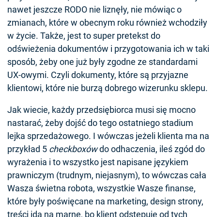
nawet jeszcze RODO nie liznęły, nie mówiąc o
zmianach, które w obecnym roku również wchodziły
w życie. Także, jest to super pretekst do
odświeżenia dokumentów i przygotowania ich w taki
sposób, żeby one już były zgodne ze standardami
UX-owymi. Czyli dokumenty, które są przyjazne
klientowi, które nie burzą dobrego wizerunku sklepu.
Jak wiecie, każdy przedsiębiorca musi się mocno
nastarać, żeby dojść do tego ostatniego stadium
lejka sprzedażowego. I wówczas jeżeli klienta ma na
przykład 5
checkboxów
do odhaczenia, ileś zgód do
wyrażenia i to wszystko jest napisane językiem
prawniczym (trudnym, niejasnym), to wówczas cała
Wasza świetna robota, wszystkie Wasze finanse,
które były poświęcane na marketing, design strony,
treści idą na marne, bo klient odstępuje od tych