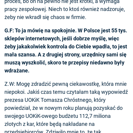
proces, bo on na pewno nie jest krótki, a wymaga
pracy zespołowej. Niech to ktoś również nadzoruje,
żeby nie wkradł się chaos w firmie.
G.F: To ja mówię na spokojnie. W Polsce jest 55 tys.
sklepów internetowych, jeśli dobrze myślę, więc
żeby jakakolwiek kontrola do Ciebie wpadła, to jest
mała szansa. A z drugiej strony, urzędnicy sami się
muszą wyszkolić, skoro te przepisy niedawno były
wdrażane.
Z.W: Mogę zdradzić pewną ciekawostkę, która mnie
niepokoi. Jakiś czas temu czytałam taką wypowiedź
prezesa UOKiK Tomasza Chróstnego, który
powiedział, że w nowym roku planują pozyskać do
swojego UOKiK-owego budżetu 112,7 miliona
złotych z kar, które będą nakładane na
przedsiębiorców. Zdziwiło mnie to, że tak