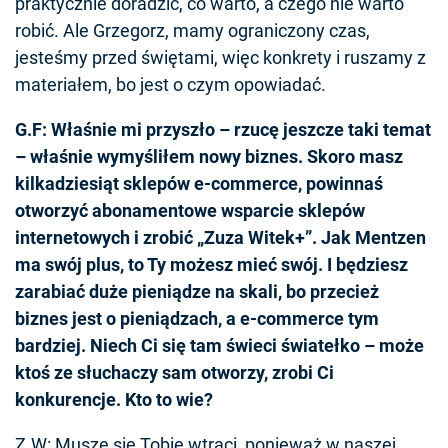
praktycznie doradzić, co warto, a czego nie warto
robić. Ale Grzegorz, mamy ograniczony czas,
jesteśmy przed świętami, więc konkrety i ruszamy z
materiałem, bo jest o czym opowiadać.
G.F: Właśnie mi przyszło – rzucę jeszcze taki temat
– właśnie wymyśliłem nowy biznes. Skoro masz
kilkadziesiąt sklepów e-commerce, powinnaś
otworzyć abonamentowe wsparcie sklepów
internetowych i zrobić „Zuza Witek+”. Jak Mentzen
ma swój plus, to Ty możesz mieć swój. I będziesz
zarabiać duże pieniądze na skali, bo przecież
biznes jest o pieniądzach, a e-commerce tym
bardziej. Niech Ci się tam świeci światełko – może
ktoś ze słuchaczy sam otworzy, zrobi Ci
konkurencje. Kto to wie?
Z.W: Muszę się Tobie wtrąci, ponieważ w naszej