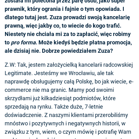
została mi polecona przez parę osób, jako super
prawnik, który ogrania i fajnie o tym opowiada. I
dlatego tutaj jest. Zuza prowadzi swoją kancelarię
prawną, więc jakby co, to wiecie do kogo trafić.
Niestety nie chciała mi za to zapłacić, więc robimy
to
pro forma
. Może kiedyś będzie płatna promocja,
ale dzisiaj nie. Dobrze powiedziałem Zuza?
Z.W: Tak, jestem założycielką kancelarii radcowskiej
Legitimate. Jesteśmy we Wrocławiu, ale tak
naprawdę obsługujemy całą Polskę, bo jak wiecie, e-
commerce nie ma granic. Mamy pod swoimi
skrzydłami już kilkadziesiąt podmiotów, które
sprzedają na rynku. Także duże, 7-letnie
doświadczenie. Z naszymi klientami przerobiliśmy
mnóstwo i pozytywnych i negatywnych historii, w
związku z tym, wiem, o czym mówię i potrafię Wam