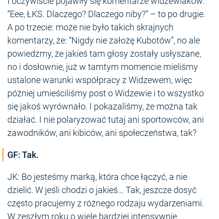
I oczywiście pojawiły się komentarze widzewiaków:
“Eee, ŁKS. Dlaczego? Dlaczego niby?” – to po drugie.
A po trzecie: może nie było takich skrajnych
komentarzy, że: “Nigdy nie założę Kubotów”, no ale
powiedzmy, że jakieś tam głosy zostały usłyszane,
no i dosłownie, już w tamtym momencie mieliśmy
ustalone warunki współpracy z Widzewem, więc
później umieściliśmy post o Widzewie i to wszystko
się jakoś wyrównało. I pokazaliśmy, że można tak
działać. I nie polaryzować tutaj ani sportowców, ani
zawodników, ani kibiców, ani społeczeństwa, tak?
GF: Tak.
JK: Bo jesteśmy marką, która chce łączyć, a nie
dzielić. W jeśli chodzi o jakieś… Tak, jeszcze dosyć
często pracujemy z różnego rodzaju wydarzeniami.
W zeszłym roku o wiele bardziej intensywnie,