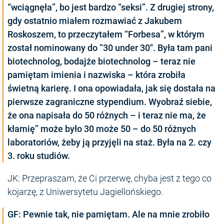
“wciągnęła”, bo jest bardzo “seksi”. Z drugiej strony,
gdy ostatnio miałem rozmawiać z Jakubem
Roskoszem, to przeczytałem “Forbesa”, w którym
został nominowany do “30 under 30″. Była tam pani
biotechnolog, bodajże biotechnolog – teraz nie
pamiętam imienia i nazwiska – która zrobiła
świetną karierę. I ona opowiadała, jak się dostała na
pierwsze zagraniczne stypendium. Wyobraź siebie,
że ona napisała do 50 różnych – i teraz nie ma, że
kłamię” może było 30 może 50 – do 50 różnych
laboratoriów, żeby ją przyjęli na staż. Była na 2. czy
3. roku studiów.
JK: Przepraszam, że Ci przerwę, chyba jest z tego co
kojarzę, z Uniwersytetu Jagiellońskiego.
GF: Pewnie tak, nie pamiętam. Ale na mnie zrobiło