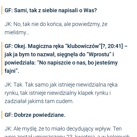
GF: Sami, tak z siebie napisali o Was?
JK: No, tak nie do końca, ale powiedzmy, że
mieliśmy…
GF: Okej. Magiczna ręka “klubowiczów”[?, 20:41] –
jak ja bym to nazwał, sięgnęła do “Wprostu” i
powiedziała: “No napiszcie o nas, bo jesteśmy
fajni”.
JK: Tak. Tak samo jak istnieje niewidzialna ręka
rynku, tak istnieje niewidzialny klapek rynku i
zadziałał jakimś tam cudem.
GF: Dobrze powiedziane.
JK: Ale myślę, że to miało decydujący wpływ. Ten
wpis został umieszczony 23. kwietnia, a w kolejnych