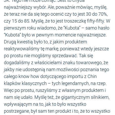
JK: Tego nie może cofnąć. Jest to chyba
najważniejszy wybór. Ale, poważnie mówiąc, myślę,
że teraz nie da się tego ocenić czy to jest 30 do 70%,
czy 15 do 85. Myślę, że to jest troszeczkę fifty-fifty. W
pierwszym roku wiadomo, że “Kubota” – samo hasło
“Kubota” było w pewnym momencie najważniejsze.
Drugą kwestią było to, z jakim produktem
reaktywowaliśmy tę markę, ponieważ wtedy jeszcze
po prostu nie mogliśmy sprzedawać. Tak się
dogadaliśmy z właścicielami znaku towarowego, że
jakby nie udostępnią nam możliwości poznania tego
całego know how dotyczącego importu z Chin
klapków klasycznych – tych legendarnych, na rzep.
Więc po prostu, ruszyliśmy z własnym produktem i
nam się udało. Myślę też, że gigantycznym silnikiem,
wpływającym na to, jak to było wszystko
postrzegane, był sam ten produkt i to, że to wszystko