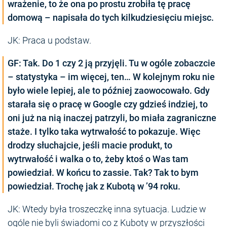
wrażenie, to że ona po prostu zrobiła tę pracę
domową – napisała do tych kilkudziesięciu miejsc.
JK: Praca u podstaw.
GF: Tak. Do 1 czy 2 ją przyjęli. Tu w ogóle zobaczcie
– statystyka – im więcej, ten… W kolejnym roku nie
było wiele lepiej, ale to później zaowocowało. Gdy
starała się o pracę w Google czy gdzieś indziej, to
oni już na nią inaczej patrzyli, bo miała zagraniczne
staże. I tylko taka wytrwałość to pokazuje. Więc
drodzy słuchajcie, jeśli macie produkt, to
wytrwałość i walka o to, żeby ktoś o Was tam
powiedział. W końcu to zassie. Tak? Tak to bym
powiedział. Trochę jak z Kubotą w ’94 roku.
JK: Wtedy była troszeczkę inna sytuacja. Ludzie w
ogóle nie byli świadomi co z Kuboty w przyszłości