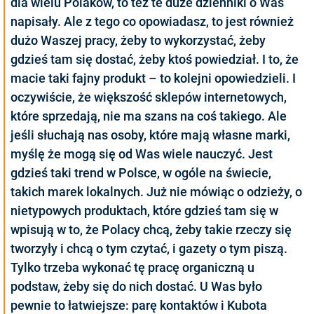
dla wielu Polaków, to też te duże dzienniki o Was
napisały. Ale z tego co opowiadasz, to jest również
dużo Waszej pracy, żeby to wykorzystać, żeby
gdzieś tam się dostać, żeby ktoś powiedział. I to, że
macie taki fajny produkt – to kolejni opowiedzieli. I
oczywiście, że większość sklepów internetowych,
które sprzedają, nie ma szans na coś takiego. Ale
jeśli słuchają nas osoby, które mają własne marki,
myślę że mogą się od Was wiele nauczyć. Jest
gdzieś taki trend w Polsce, w ogóle na świecie,
takich marek lokalnych. Już nie mówiąc o odzieży, o
nietypowych produktach, które gdzieś tam się w
wpisują w to, że Polacy chcą, żeby takie rzeczy się
tworzyły i chcą o tym czytać, i gazety o tym piszą.
Tylko trzeba wykonać tę pracę organiczną u
podstaw, żeby się do nich dostać. U Was było
pewnie to łatwiejsze: parę kontaktów i Kubota