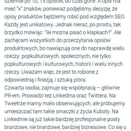
dziennie po 10, 15 opisów, bo czas gonił. A opis ma
mieć “x” znaków, ponieważ podjęliśmy decyzję, że
opisy produktów będziemy robić pod względem SEO.
Każdy jest unikatowy. Jednak nieraz, po prostu, tak
brzydko mówiąc: “ile można pisać o klapkach?”. Ale
zachęcam wszystkich do przeczytania opisów
produktowych, bo nawiązują one do naprawdę wielu
rzeczy: popkulturowych, społecznych, nie tylko
popkulturowych i kulturowych, historii i wielu innych
rzeczy. Uważam więc, że jest to robione z
odpowiednią i finezją, i sztuką pióra.
Czwarta osoba, zajmuje się współpracą – głównie
PR-em. Prowadzi też LinkedIna oraz Twittera. Na
Tweetrze mamy mało obserwujących, ale próbujemy
umieszczać tam takie smaczki z życia Kuboty. Na
LinkedInie są już takie bardziej profesjonalne posty
branżowe, nie branżowe, bardziej biznesowe. Co się u