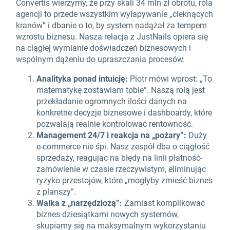
Convertis wierzymy, że przy skali 34 mln zł obrotu, rola
agencji to przede wszystkim wyłapywanie „cieknących
kranów” i dbanie o to, by system nadążał za tempem
wzrostu biznesu. Nasza relacja z JustNails opiera się
na ciągłej wymianie doświadczeń biznesowych i
wspólnym dążeniu do upraszczania procesów.
Analityka ponad intuicję:
Piotr mówi wprost: „To
matematykę zostawiam tobie”. Naszą rolą jest
przekładanie ogromnych ilości danych na
konkretne decyzje biznesowe i dashboardy, które
pozwalają realnie kontrolować rentowność.
Management 24/7 i reakcja na „pożary”:
Duży
e-commerce nie śpi. Nasz zespół dba o ciągłość
sprzedaży, reagując na błędy na linii płatność-
zamówienie w czasie rzeczywistym, eliminując
ryzyko przestojów, które „mogłyby zmieść biznes
z planszy”.
Walka z „narzędziozą”:
Zamiast komplikować
biznes dziesiątkami nowych systemów,
skupiamy się na maksymalnym wykorzystaniu