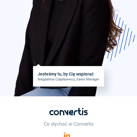
Jesteśmy tu, by Cię wspierać
Magdalena Czaplejewicz, Sales Manager
Co słychać w Convertis