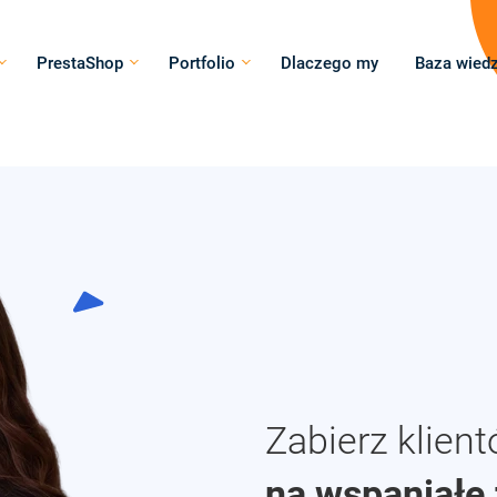
PrestaShop
Portfolio
Dlaczego my
Baza wied
Zabierz klien
na wspaniałe