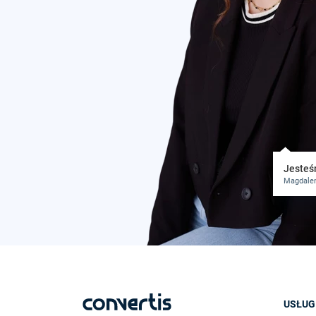
Jesteśm
Magdalen
USŁUG