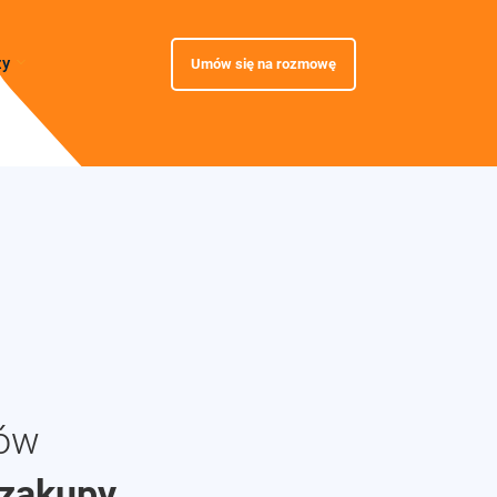
zy
Umów się na rozmowę
tów
 zakupy